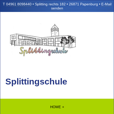
T
04961 8098440
• Splitting rechts 182 • 26871 Papenburg •
E-Mail
senden
Splittingschule
HOME