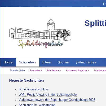
T
Split
Home
Schulleben
Eltern
Suchen
§-Rechtliches
Aktuelle Seite:
Startseite
Schulleben
Aktionen / Projekte
Schulleben
Neueste Nachrichten
Schuljahresabschluss
WM - Public Viewing in der Splittingschule
Vorlesewettbewerb der Papenburger Grundschulen 2026
Schulsport im Waldstadion