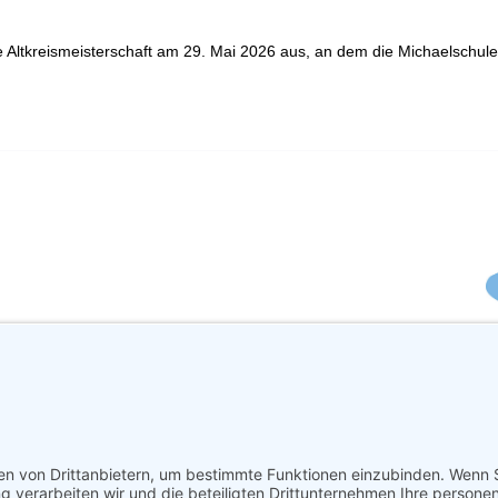
ie Altkreismeisterschaft am 29. Mai 2026 aus, an dem die Michaelschule