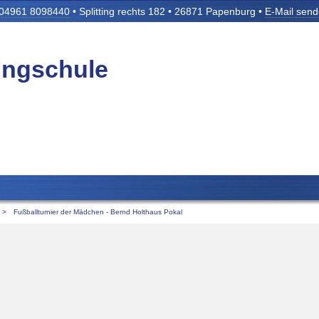
04961 8098440
• Splitting rechts 182 • 26871 Papenburg •
E-Mail sen
tingschule
Fußballturnier der Mädchen - Bernd Holthaus Pokal