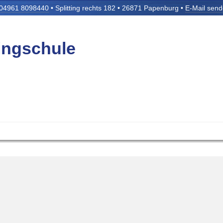
04961 8098440
• Splitting rechts 182 • 26871 Papenburg •
E-Mail sen
tingschule