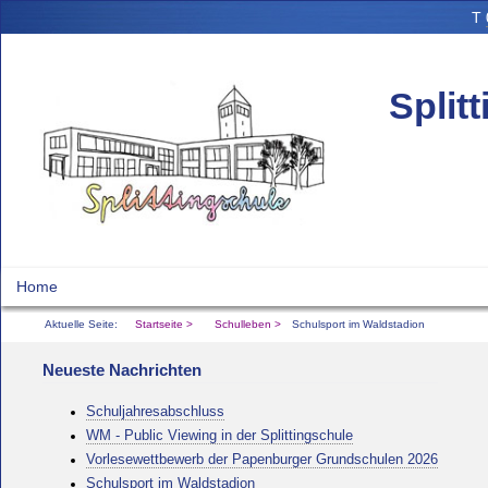
T
Split
Home
Schulleben
Eltern
Suchen
§-Rechtliches
Aktuelle Seite:
Startseite
Schulleben
Schulsport im Waldstadion
Neueste Nachrichten
Schuljahresabschluss
WM - Public Viewing in der Splittingschule
Vorlesewettbewerb der Papenburger Grundschulen 2026
Schulsport im Waldstadion