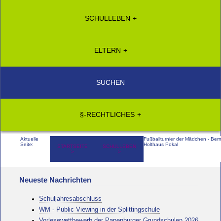
SCHULLEBEN
ELTERN
SUCHEN
§-RECHTLICHES
Aktuelle
Fußballturnier der Mädchen - Ber
Seite:
Holthaus Pokal
STARTSEITE
SCHULLEBEN
Neueste Nachrichten
Schuljahresabschluss
WM - Public Viewing in der Splittingschule
Vorlesewettbewerb der Papenburger Grundschulen 2026