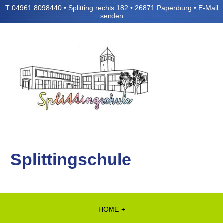
T
04961 8098440
• Splitting rechts 182 • 26871 Papenburg •
E-Mail
senden
Splittingschule
HOME