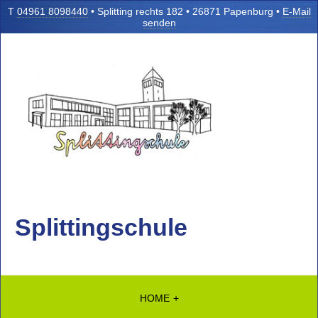
T
04961 8098440
• Splitting rechts 182 • 26871 Papenburg •
E-Mail
senden
Splittingschule
HOME